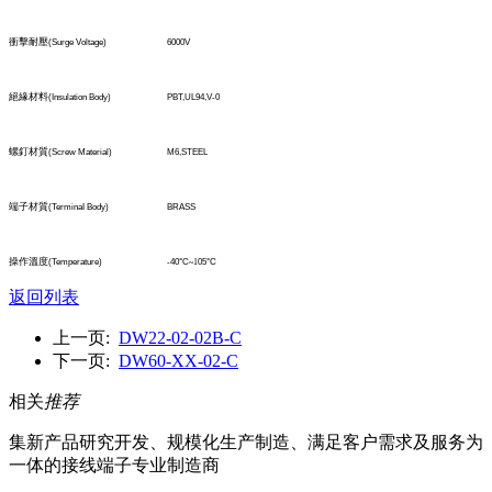
衝擊耐壓
(Surge Voltage)
6000V
絕緣材料
(Insulation Body)
PBT,UL94,V-0
螺釘材質
(Screw Material)
M6,STEEL
端子材質
(TerminaI Body)
BRASS
操作溫度
(Temperature)
-40°C
~1
05°C
返回列表
上一页:
DW22-02-02B-C
下一页:
DW60-XX-02-C
相关
推荐
集新产品研究开发、规模化生产制造、满足客户需求及服务为
一体的接线端子专业制造商