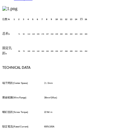
位数
15
N
1
2
3
4
5
6
7
8
9
10
11
12
13
14
16
总长
L
71
92
113
134
155
176
197
218
239
260
281
302
323
344
365
固定孔
58
79
100
121
142
163
184
205
226
247
268
289
310
331
352
距
s
TECHNICAL DATA
端子間距
(Center Spase)
21
.
0
mm
壓線範圍
(
Wire Range)
38mm
²
(Max)
螺釘扭距
(Screw Torque)
22 Ibf. in
額定電流
(Rated Current)
600V,100A