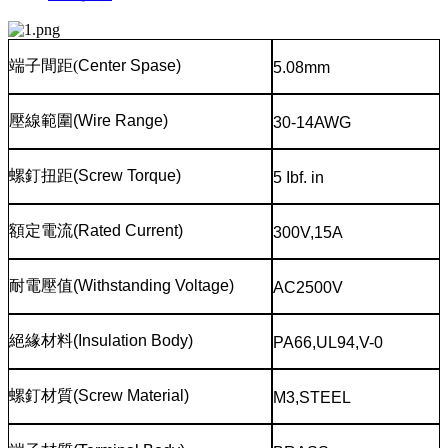
端子間距
(
Center Spase)
5.08mm
壓線範圍
(Wire Range)
30-14AWG
螺釘扭距
(Screw Torque)
5 Ibf. in
額定電流
(Rated Current)
300V,15A
耐電壓值
(Withstanding Voltage)
AC2500V
絕緣材料
(Insulation Body)
PA66,UL94,V-0
螺釘材質
(Screw Material)
M3,STEEL