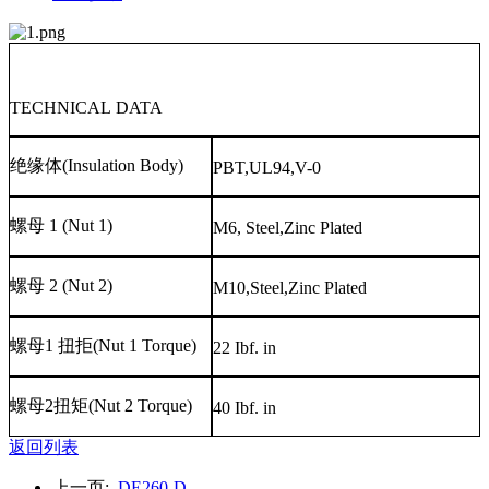
TECHNICAL DATA
绝缘体
(Insulation Body)
PBT,UL94,V-0
螺母
1 (Nut 1)
M6, Steel,Zinc Plated
螺母
2 (Nut 2)
M10,Steel,Zinc Plated
螺母
1
扭拒
(Nut 1 Torque)
22 Ibf. in
螺母
2
扭矩
(Nut 2 Torque)
40 Ibf. in
返回列表
上一页:
DE260-D